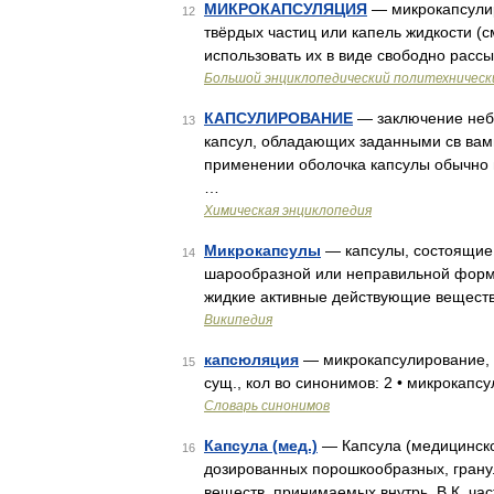
МИКРОКАПСУЛЯЦИЯ
— микрокапсулир
12
твёрдых частиц или капель жидкости (с
использовать их в виде свободно расс
Большой энциклопедический политехническ
КАПСУЛИРОВАНИЕ
— заключение небо
13
капсул, обладающих заданными св вами.
применении оболочка капсулы обычно 
…
Химическая энциклопедия
Микрокапсулы
— капсулы, состоящие 
14
шарообразной или неправильной формы
жидкие активные действующие веществ
Википедия
капсюляция
— микрокапсулирование, 
15
сущ., кол во синонимов: 2 • микрокапсу
Словарь синонимов
Капсула (мед.)
— Капсула (медицинско
16
дозированных порошкообразных, грану
веществ, принимаемых внутрь. В К. ча