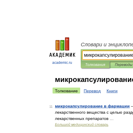
Словари и энциклоп
academic.ru
Толкования
Переводы
микрокапсулировани
Толкование
Перевод
Книги
микрокапсулирование в фармации
—
11
лекарственного вещества с целью раз
лекарственных препаратов …
Большой медицинский словарь