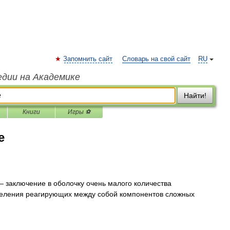
Запомнить сайт
Словарь на свой сайт
RU
едии на Академике
Найти!
Книги
Игры ⚽
е
 заключение в оболочку очень малого количества
деления реагирующих между собой компонентов сложных