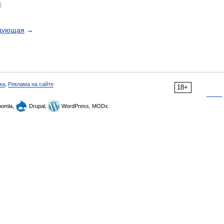
й
дующая
→
ка
,
Реклама на сайте
18+
omla,
Drupal,
WordPress, MODx.