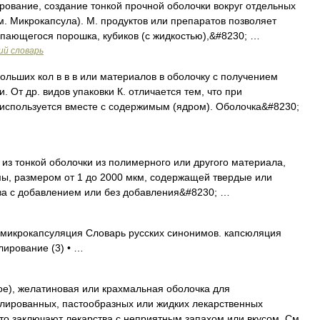
ование, создание тонкой прочной оболочки вокруг отдельных
м. Микрокапсула). М. продуктов или препаратов позволяет
ыпающегося порошка, кубиков (с жидкостью),&#8230; …
ий словарь
льших кол в в в или материалов в оболочку с получением
 От др. видов упаковки К. отличается тем, что при
используется вместе с содержимым (ядром). Оболочка&#8230;
из тонкой оболочки из полимерного или другого материала,
, размером от 1 до 2000 мкм, содержащей твердые или
а с добавлением или без добавления&#8230; …
микрокапсуляция Словарь русских синонимов. капсюляция
лирование (3) • …
е), желатиновая или крахмальная оболочка для
лированных, пастообразных или жидких лекарственных
сто заключают лекарства с неприятным запахом или вкусом. См