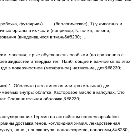
 коробочка, футлярчик) (биологическое), 1) у животных и
ные органы и их части (например, К. почки, печени,
азования (внедрившихся в ткань&#8230; …
им. явления, к рые обусловлены особыми (по сравнению с
ев жидкостей и твердых тел. Наиб. общее и важное св во этих
S, где s поверхностное (межфазное) натяжение, для&#8230; …
бочка] 1. Оболочка (желатиновая или крахмальная) для
имаемых внутрь; облатка. Касторовое масло в капсулах. Это
Анат. Соединительная оболочка,&#8230; …
псулирование Термин на английском nanoencapsulation
мины доставка генов, коллоидная химия, лекарственная
ктур, нано , нанокапсула, нанолекарство, наносомы,&#8230;