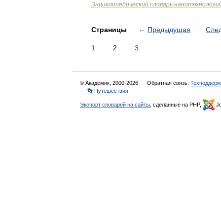
Энциклопедический словарь нанотехнологи
Страницы
←
Предыдущая
Сле
1
2
3
© Академик, 2000-2026
Обратная связь:
Техподдерж
👣 Путешествия
Экспорт словарей на сайты
, сделанные на PHP,
Jo