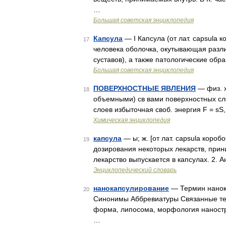
…
Большая советская энциклопедия
Капсула
— I Капсула (от лат. capsula
17
человека оболочка, окутывающая различ
суставов), а также патологические обр
Большая советская энциклопедия
ПОВЕРХНОСТНЫЕ ЯВЛЕНИЯ
— физ. х
18
объемными) св вами поверхностных сло
слоев избыточная своб. энергия F = s
Химическая энциклопедия
капсула
— ы; ж. [от лат. capsula коро
19
дозирования некоторых лекарств, прин
лекарство выпускается в капсулах. 2. 
Энциклопедический словарь
нанокапсулирование
— Термин нанока
20
Синонимы Аббревиатуры Связанные тер
форма, липосома, морфология наностру
…